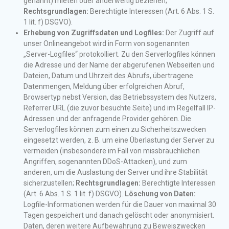
genannt) mieten oder anderweitig beziehen;
Rechtsgrundlagen:
Berechtigte Interessen (Art. 6 Abs. 1 S.
1 lit. f) DSGVO).
Erhebung von Zugriffsdaten und Logfiles:
Der Zugriff auf
unser Onlineangebot wird in Form von sogenannten
„Server-Logfiles“ protokolliert. Zu den Serverlogfiles können
die Adresse und der Name der abgerufenen Webseiten und
Dateien, Datum und Uhrzeit des Abrufs, übertragene
Datenmengen, Meldung über erfolgreichen Abruf,
Browsertyp nebst Version, das Betriebssystem des Nutzers,
Referrer URL (die zuvor besuchte Seite) und im Regelfall IP-
Adressen und der anfragende Provider gehören. Die
Serverlogfiles können zum einen zu Sicherheitszwecken
eingesetzt werden, z. B. um eine Überlastung der Server zu
vermeiden (insbesondere im Fall von missbräuchlichen
Angriffen, sogenannten DDoS-Attacken), und zum
anderen, um die Auslastung der Server und ihre Stabilität
sicherzustellen;
Rechtsgrundlagen:
Berechtigte Interessen
(Art. 6 Abs. 1 S. 1 lit. f) DSGVO).
Löschung von Daten:
Logfile-Informationen werden für die Dauer von maximal 30
Tagen gespeichert und danach gelöscht oder anonymisiert.
Daten, deren weitere Aufbewahrung zu Beweiszwecken